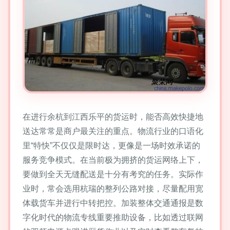
在进行余杭到江西乐平的货运时，能否高效快捷地
送达常常是商户最关注的重点。物流行业的口语化
里“特快”不仅仅是限时达，更像是一场时效承诺的
服务竞争模式。在当前极为拥挤的货运网络上下，
要做到全天无缝配送是十分有考究的任务。实际作
业时，常会选用杭瑞的整列公路对接，尽量配用宽
体载货车并进行中转把控。加装整体交通通报是数
字化时代的物流专线重要推助设备，比如透过联网